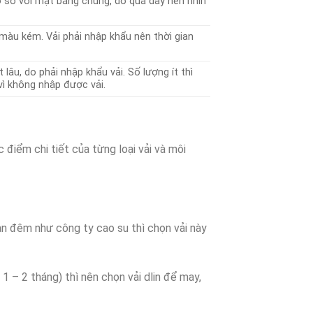
 so với mặt bằng chung, do quá dày nên nhìn
màu kém. Vải phải nhập khẩu nên thời gian
 lâu, do phải nhập khẩu vải. Số lượng ít thì
vì không nhập được vải.
c điểm chi tiết của từng loại vải và môi
n đêm như công ty cao su thì chọn vải này
1 – 2 tháng) thì nên chọn vải dlin để may,