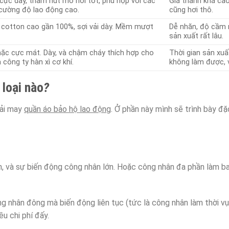
cực dày, thấm hút mồ hôi tốt, phù hợp với các
Giá thành khá cao
cường độ lao động cao.
cũng hơi thô.
 cotton cao gần 100%, sợi vải dày. Mềm mượt
Dễ nhăn, độ cầm 
sản xuất rất lâu.
c cực mát. Dày, và chậm cháy thích hợp cho
Thời gian sản xuất
 công ty hàn xì cơ khí.
không làm được, 
 loại nào
?
vải may
quần áo bảo hộ lao động
. Ở phần này mình sẽ trình bày đặ
, và sự biến động công nhân lớn. Hoặc công nhân đa phần làm ba
ông nhân đông mà biến động liên tục (tức là công nhân làm thời vụ 
ều chi phí đấy.