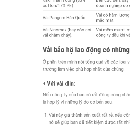
Kaki Thành Công (83%
Bền cực bền, dày 
cotton/17% PE)
doanh nghiệp có 
Vải có hàm lượng
Vải Pangrim Hàn Quốc
mặc mát.
Vải Ninomax (hay còn gọi
Vải mềm mượt, mặ
vải chậm cháy).
công ty dầu khí và
Vải bảo hộ lao động có những
Ở phần trên mình nói tổng quá về các loại 
trường làm việc phù hợp nhất của chúng.
+ Với vải dlin:
Nếu công ty của bạn có rất đông công nhân
là hợp lý vì những lý do cơ bản sau:
Vải này giá thành sản xuất rất rẻ, nếu c
nó sẽ giúp bạn đã tiết kiệm được rất nhi