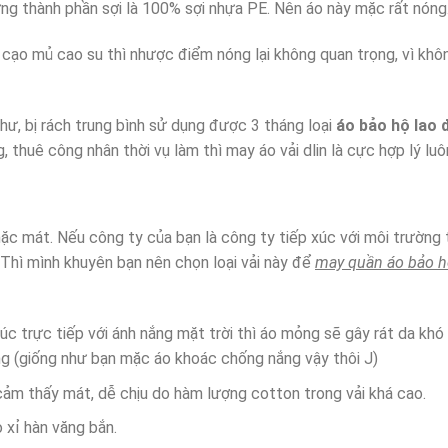
hưng thành phần sợi là 100% sợi nhựa PE. Nên áo này mặc rất nóng
ạo mủ cao su thì nhược điểm nóng lại không quan trọng, vì không
hư, bị rách trung bình sử dụng được 3 tháng loại
áo bảo hộ lao 
, thuê công nhân thời vụ làm thì may áo vải dlin là cực hợp lý luô
c mát. Nếu công ty của bạn là công ty tiếp xúc với môi trường 
Thì mình khuyên bạn nên chọn loại vải này để
may quần áo bảo h
 xúc trực tiếp với ánh nắng mặt trời thì áo mỏng sẽ gây rát da k
ng (giống như bạn mặc áo khoác chống nắng vậy thôi J)
cảm thấy mát, dễ chịu do hàm lượng cotton trong vải khá cao.
 xỉ hàn văng bắn.