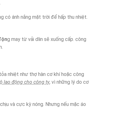
.
 có ánh nắng mặt trời để hấp thu nhiệt.
độn
g may từ vải dlin sẽ xuống cấp. công
n.
tỏa nhiệt như thợ hàn cơ khí hoặc công
ộ lao động cho công ty
, vì những lý do cơ
hó chịu và cực kỳ nóng. Nhưng nếu mặc áo