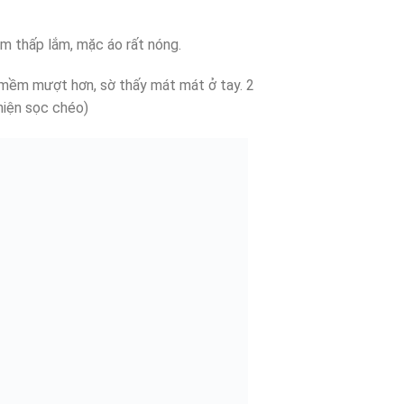
nam thấp lắm, mặc áo rất nóng.
lại mềm mượt hơn, sờ thấy mát mát ở tay. 2
hiện sọc chéo)