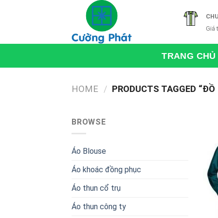
Skip
CHU
to
Giá 
content
TRANG CHỦ
HOME
/
PRODUCTS TAGGED “ĐỒ 
BROWSE
Áo Blouse
Áo khoác đồng phục
Áo thun cổ trụ
Áo thun công ty