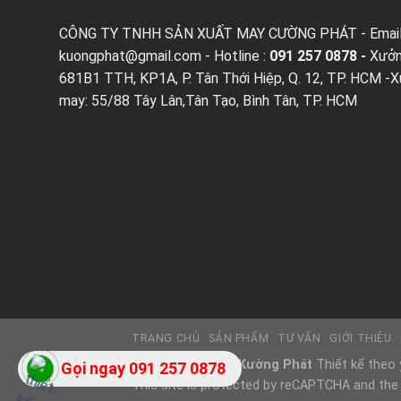
CÔNG TY TNHH SẢN XUẤT MAY CƯỜNG PHÁT - Email
kuongphat@gmail.com
- Hotline :
091 257 0878 -
Xưởn
681B1 TTH, KP1A, P. Tân Thới Hiệp, Q. 12, TP. HCM -
may: 55/88 Tây Lân,Tân Tạo, Bình Tân, TP. HCM
TRANG CHỦ
SẢN PHẨM
TƯ VẤN
GIỚI THIỆU
Copyright 2026 ©
Kường Phát
Thiết kế theo 
Gọi ngay 091 257 0878
This site is protected by reCAPTCHA and the 