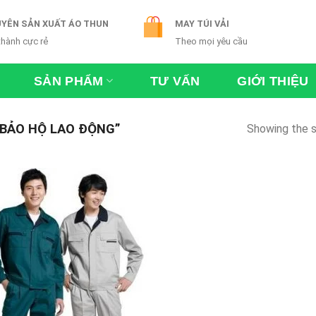
YÊN SẢN XUẤT ÁO THUN
MAY TÚI VẢI
thành cực rẻ
Theo mọi yêu cầu
SẢN PHẨM
TƯ VẤN
GIỚI THIỆU
BẢO HỘ LAO ĐỘNG”
Showing the s