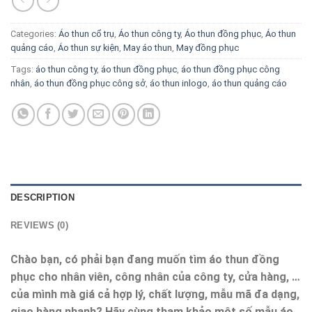
Categories:
Áo thun cổ trụ
,
Áo thun công ty
,
Áo thun đồng phục
,
Áo thun
quảng cáo
,
Áo thun sự kiện
,
May áo thun
,
May đồng phục
Tags:
áo thun công ty
,
áo thun đồng phục
,
áo thun đồng phục công
nhân
,
áo thun đồng phục công sở
,
áo thun inlogo
,
áo thun quảng cáo
DESCRIPTION
REVIEWS (0)
Chào bạn, có phải bạn đang muốn tìm áo thun đồng
phục cho nhân viên, công nhân của công ty, cửa hàng, …
của mình mà giá cả hợp lý, chất lượng, mẫu mã đa dạng,
giao hàng nhanh? Hãy cùng tham khảo một số mẫu áo