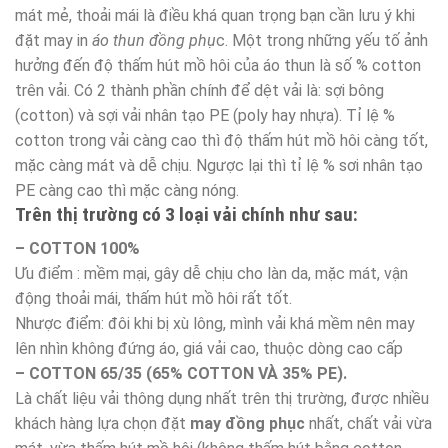
mát mẻ, thoải mái là điều khá quan trọng bạn cần lưu ý khi
đặt may in
áo thun đồng phụ
c. Một trong những yếu tố ảnh
hưởng đến độ thấm hút mồ hôi của áo thun là số % cotton
trên vải. Có 2 thành phần chính để dệt vải là: sợi bông
(cotton) và sợi vải nhân tạo PE (poly hay nhựa). Tỉ lệ %
cotton trong vải càng cao thì độ thấm hút mồ hôi càng tốt,
mặc càng mát và dễ chịu. Ngược lại thì tỉ lệ % sơi nhân tạo
PE càng cao thì mặc càng nóng.
Trên thị trường có 3 loại vải chính như sau:
– COTTON 100%
Ưu điểm : mềm mại, gây dễ chịu cho làn da, mặc mát, vận
động thoải mái, thấm hút mồ hôi rất tốt.
Nhược điểm: đôi khi bị xù lông, mình vải khá mềm nên may
lên nhìn không đứng áo, giá vải cao, thuộc dòng cao cấp
– COTTON 65/35 (65% COTTON VÀ 35% PE).
Là chất liệu vải thông dụng nhất trên thị trường, được nhiều
khách hàng lựa chọn đặt
may đồng phục
nhất, chất vải vừa