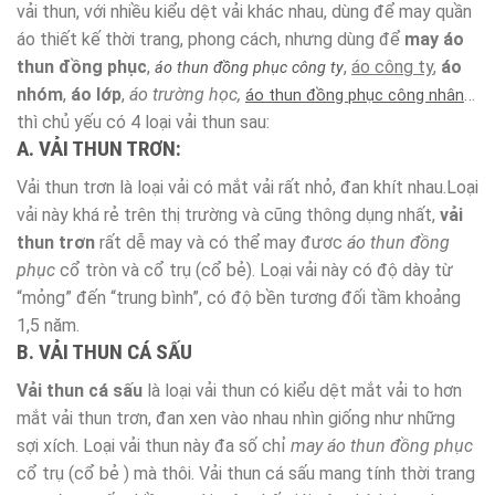
vải thun, với nhiều kiểu dệt vải khác nhau, dùng để may quần
áo thiết kế thời trang, phong cách, nhưng dùng để
may áo
thun đồng phục
,
,
áo công ty
,
áo
áo thun đồng phục công ty
nhóm
,
áo lớp
,
áo trường học,
…
áo thun đồng phục công nhân
thì chủ yếu có 4 loại vải thun sau:
A. VẢI THUN TRƠN:
Vải thun trơn là loại vải có mắt vải rất nhỏ, đan khít nhau.Loại
vải này khá rẻ trên thị trường và cũng thông dụng nhất,
vải
thun trơn
rất dễ may và có thể may đươc
áo thun đồng
phục
cổ tròn và cổ trụ (cổ bẻ). Loại vải này có độ dày từ
“mỏng” đến “trung bình”, có độ bền tương đối tầm khoảng
1,5 năm.
B. VẢI THUN CÁ SẤU
Vải thun cá sấu
là loại vải thun có kiểu dệt mắt vải to hơn
mắt vải thun trơn, đan xen vào nhau nhìn giống như những
sợi xích. Loại vải thun này đa số chỉ
may áo thun đồng phục
cổ trụ (cổ bẻ ) mà thôi. Vải thun cá sấu mang tính thời trang