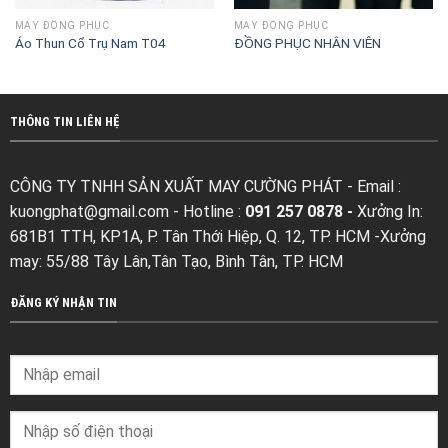
MAY ĐỒNG PHỤC
MAY ĐỒNG PHỤC
Áo Thun Cổ Trụ Nam T04
ĐỒNG PHỤC NHÂN VIÊN
THÔNG TIN LIÊN HỆ
CÔNG TY TNHH SẢN XUẤT MAY CƯỜNG PHÁT - Email :
kuongphat@gmail.com
- Hotline :
091 257 0878 -
Xưởng In:
681B1 TTH, KP1A, P. Tân Thới Hiệp, Q. 12, TP. HCM -Xưởng
may: 55/88 Tây Lân,Tân Tạo, Bình Tân, TP. HCM
ĐĂNG KÝ NHẬN TIN