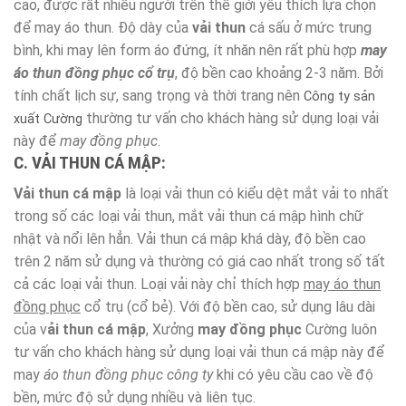
cao, được rất nhiều người trên thế giới yêu thích lựa chọn
để may áo thun. Độ dày của
vải thun
cá sấu ở mức trung
bình, khi may lên form áo đứng, ít nhăn nên rất phù hợp
may
áo thun đồng phục cổ trụ
, độ bền cao khoảng 2-3 năm. Bởi
tính chất lịch sự, sang trọng và thời trang nên
Công ty sản
thường tư vấn cho khách hàng sử dụng loại vải
xuất Cường
này để
may đồng phục
.
C. VẢI THUN CÁ MẬP:
Vải thun cá mập
là loại vải thun có kiểu dệt mắt vải to nhất
trong số các loại vải thun, mắt vải thun cá mập hình chữ
nhật và nổi lên hẳn. Vải thun cá mập khá dày, độ bền cao
trên 2 năm sử dụng và thường có giá cao nhất trong số tất
cả các loại vải thun. Loại vải này chỉ thích hợp
may áo thun
đồng phục
cổ trụ (cổ bẻ). Với độ bền cao, sử dụng lâu dài
của v
ải thun cá mập
, Xưởng
may đồng phục
Cường luôn
tư vấn cho khách hàng sử dụng loại vải thun cá mập này để
may
áo thun đồng phục công ty
khi có yêu cầu cao về độ
bền, mức độ sử dụng nhiều và liên tục.