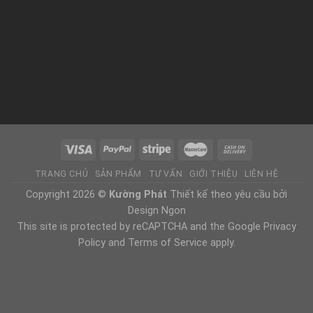
TRANG CHỦ
SẢN PHẨM
TƯ VẤN
GIỚI THIỆU
LIÊN HỆ
Copyright 2026 ©
Kường Phát
Thiết kế theo yêu cầu bởi
Design Ngon
This site is protected by reCAPTCHA and the Google Privacy
Policy and Terms of Service apply.