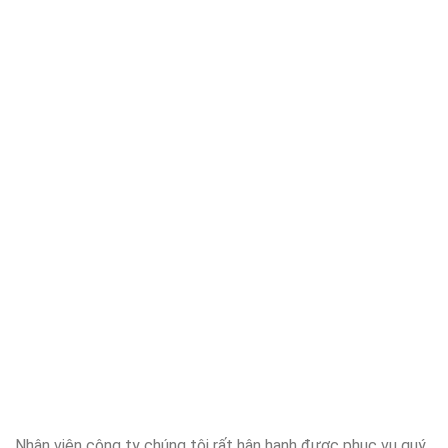
Nhân viên công ty chúng tôi rất hân hạnh được phục vụ quý