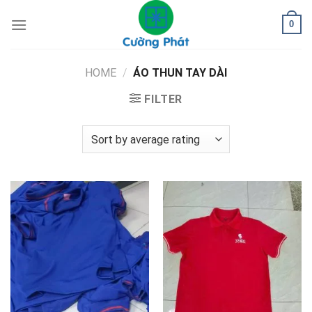
Skip
0
to
content
HOME
/
ÁO THUN TAY DÀI
FILTER