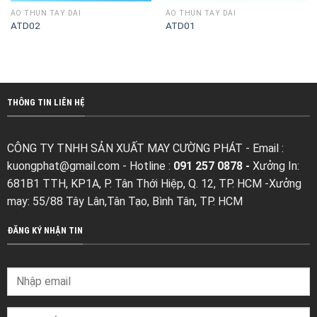
ÁO THUN TAY DÀI
ÁO THUN TAY DÀI
ATD02
ATD01
THÔNG TIN LIÊN HỆ
CÔNG TY TNHH SẢN XUẤT MAY CƯỜNG PHÁT - Email :
kuongphat@gmail.com
- Hotline :
091 257 0878 -
Xưởng In:
681B1 TTH, KP1A, P. Tân Thới Hiệp, Q. 12, TP. HCM -Xưởng
may: 55/88 Tây Lân,Tân Tạo, Bình Tân, TP. HCM
ĐĂNG KÝ NHẬN TIN