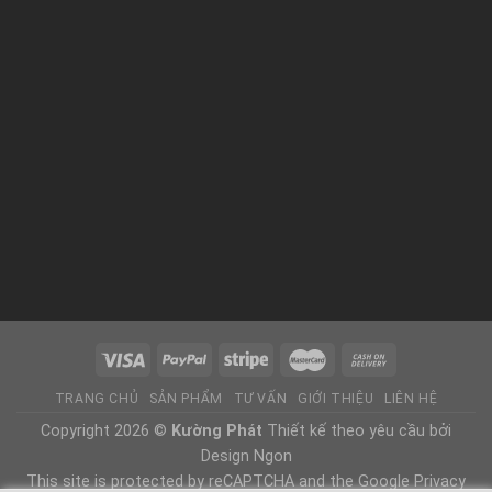
TRANG CHỦ
SẢN PHẨM
TƯ VẤN
GIỚI THIỆU
LIÊN HỆ
Copyright 2026 ©
Kường Phát
Thiết kế theo yêu cầu bởi
Design Ngon
This site is protected by reCAPTCHA and the Google Privacy