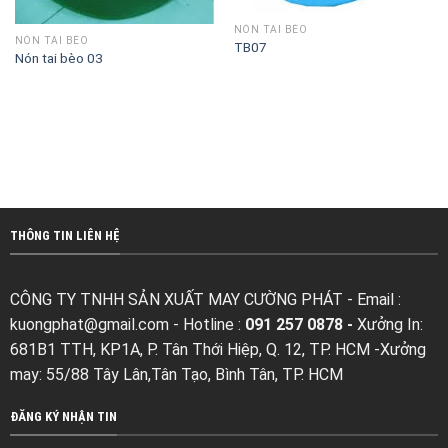
NÓN TAI BÈO
NÓN TAI BÈO
TB07
Nón tai bèo 03
THÔNG TIN LIÊN HỆ
CÔNG TY TNHH SẢN XUẤT MAY CƯỜNG PHÁT - Email :
kuongphat@gmail.com
- Hotline :
091 257 0878 -
Xưởng In:
681B1 TTH, KP1A, P. Tân Thới Hiệp, Q. 12, TP. HCM -Xưởng
may: 55/88 Tây Lân,Tân Tạo, Bình Tân, TP. HCM
ĐĂNG KÝ NHẬN TIN