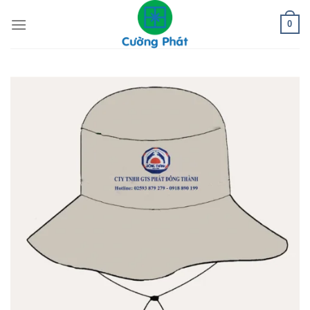
Skip
0
to
content