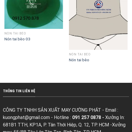
NÓN TAI BÈO
Nón tai bèo 03
NÓN TAI BÈO
Nón tai bèo
THÔNG TIN LIÊN HỆ
CÔNG TY TNHH SẢN XUẤT MAY CƯỜNG PHÁT - Email :
kuongphat@gmail.com
- Hotline :
091 257 0878 -
Xưởng In:
681B1 TTH, KP1A, P. Tân Thới Hiệp, Q. 12, TP. HCM -Xưởng