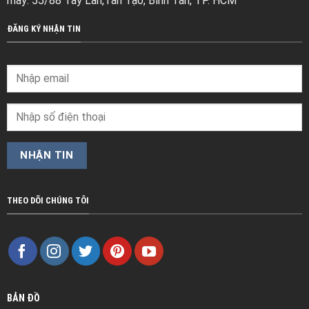
may: 55/88 Tây Lân,Tân Tạo, Bình Tân, TP. HCM
ĐĂNG KÝ NHẬN TIN
THEO DÕI CHÚNG TÔI
BẢN ĐỒ