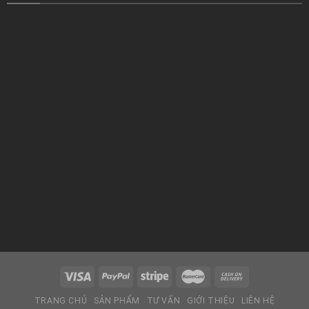
TRANG CHỦ
SẢN PHẨM
TƯ VẤN
GIỚI THIỆU
LIÊN HỆ