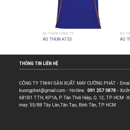
ÁO THUN CÔNG TY
ÁO T
ÁO THUN AT33
ÁO T
THÔNG TIN LIÊN HỆ
CÔNG TY TNHH SẢN XUẤT MAY CƯỜNG PHÁT - Email
kuongphat@gmail.com
- Hotline :
091 257 0878 -
Xưởn
681B1 TTH, KP1A, P. Tân Thới Hiệp, Q. 12, TP. HCM -
may: 55/88 Tây Lân,Tân Tạo, Bình Tân, TP. HCM