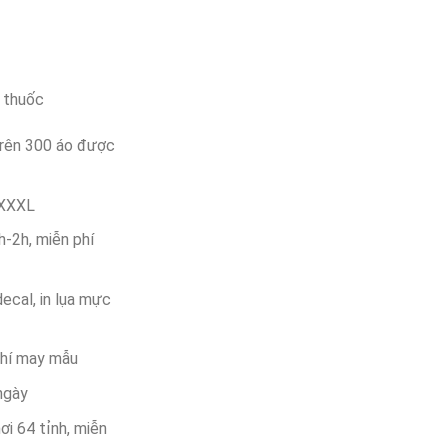
n thuốc
trên 300 áo được
 XXXL
-2h, miễn phí
decal, in lụa mực
phí may mẫu
ngày
ơi 64 tỉnh, miễn