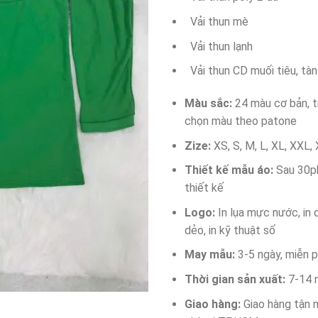
Vải thun mè
Vải thun lạnh
Vải thun CD muối tiêu, tà
Màu sắc:
24 màu cơ bản, 
chọn màu theo patone
Zize:
XS, S, M, L, XL, XXL,
Thiết kế mẫu áo:
Sau 30ph
thiết kế
Logo:
In lụa mực nước, in 
dẻo, in kỹ thuật số
May mẫu:
3-5 ngày, miễn 
Thời gian sản xuất:
7-14 
Giao hàng:
Giao hàng tận n