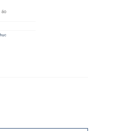
 áo
phục