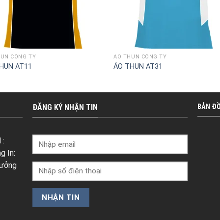
HUN CÔNG TY
ÁO THUN CÔNG TY
HUN AT11
ÁO THUN AT31
ĐĂNG KÝ NHẬN TIN
BẢN Đ
 :
g In:
Xưởng