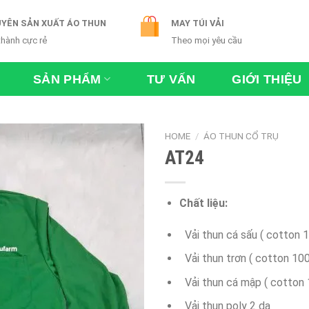
YÊN SẢN XUẤT ÁO THUN
MAY TÚI VẢI
thành cực rẻ
Theo mọi yêu cầu
SẢN PHẨM
TƯ VẤN
GIỚI THIỆU
HOME
/
ÁO THUN CỔ TRỤ
AT24
Chất liệu:
Vải thun cá sấu ( cotton 
Vải thun trơn ( cotton 10
Vải thun cá mập ( cotton 
Vải thun poly 2 da