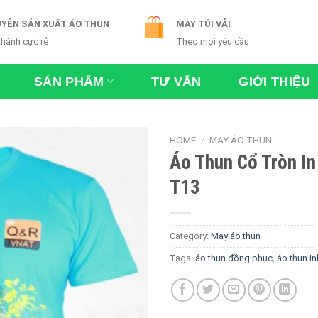
YÊN SẢN XUẤT ÁO THUN
MAY TÚI VẢI
thành cực rẻ
Theo mọi yêu cầu
SẢN PHẨM
TƯ VẤN
GIỚI THIỆU
HOME
/
MAY ÁO THUN
Áo Thun Cổ Tròn In
T13
Category:
May áo thun
Tags:
áo thun đồng phục
,
áo thun i