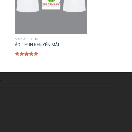
MAY ÁO THUN
AT4
MAY ÁO THUN
ÁO THUN KHUYẾN MÃI
Rated
5.00
out of 5
Ồ