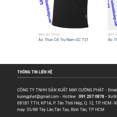
MAY ÁO THUN
MAY 
Áo Thun Cổ Trụ Nam GC T21
Áo T
THÔNG TIN LIÊN HỆ
CÔNG TY TNHH SẢN XUẤT MAY CƯỜNG PHÁT - Email
kuongphat@gmail.com
- Hotline :
091 257 0878 -
Xưởn
681B1 TTH, KP1A, P. Tân Thới Hiệp, Q. 12, TP. HCM -
may: 55/88 Tây Lân,Tân Tạo, Bình Tân, TP. HCM