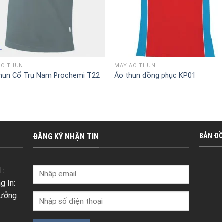
ÁO THUN
MAY ÁO THUN
hun Cổ Trụ Nam Prochemi T22
Áo thun đồng phục KP01
ĐĂNG KÝ NHẬN TIN
BẢN Đ
 :
g In:
Xưởng