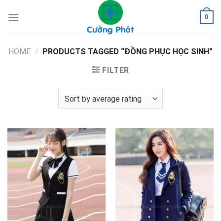
Skip
0
to
content
HOME
/
PRODUCTS TAGGED “ĐỒNG PHỤC HỌC SINH”
FILTER