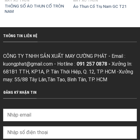
MAY ÁO THUN
MAY ÁO THUN
THÔNG SỐ ÁO THUN CỔ TRÒN
Áo Thun Cổ Trụ Nam GC T21
NAM
THÔNG TIN LIÊN HỆ
CÔNG TY TNHH SẢN XUẤT MAY CƯỜNG PHÁT - Email :
kuongphat@gmail.com
- Hotline :
091 257 0878 -
Xưởng In:
681B1 TTH, KP1A, P. Tân Thới Hiệp, Q. 12, TP. HCM -Xưởng
may: 55/88 Tây Lân,Tân Tạo, Bình Tân, TP. HCM
ĐĂNG KÝ NHẬN TIN