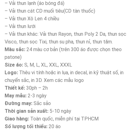
– Vải thun lạnh (áo bóng đá)
– Vải thun cát CD muối tiêu(CD tàn thuốc)
– Vải thun Xô Len 4 chiều
– Vải thun lưới
– Vải thun khác: Vải thun Rayon, thun Poly 2 Da, thun sọc
Visco, thun sọc Tixi, thun su pha, thun nỉ, thun tăm.
Màu sắc:
24 màu cơ bản (trên 300 áo được chọn theo
patone)
Size áo:
S, M, L, XL, XXL, XXXL
Logo:
Thêu vi tính hoặc in lụa, in decal, in kỹ thuật số, in
chuyển sắc, in 3D. Xem các mẫu logo
Thiết kế:
30ph – 2h
May mẫu:
2-3 ngày
Đường may:
Sắc sảo
Thời gian sản xuất:
5-10 ngày
Giao hàng:
Toàn quốc, miễn phí tại TPHCM
Số lượng tối thiểu:
20 áo