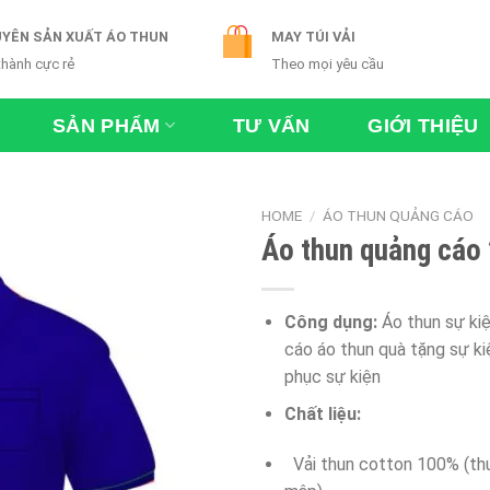
YÊN SẢN XUẤT ÁO THUN
MAY TÚI VẢI
thành cực rẻ
Theo mọi yêu cầu
SẢN PHẨM
TƯ VẤN
GIỚI THIỆU
HOME
/
ÁO THUN QUẢNG CÁO
Áo thun quảng cáo
Công dụng:
Áo thun sự ki
cáo áo thun quà tặng sự ki
phục sự kiện
Chất liệu:
Vải thun cotton 100% (thun