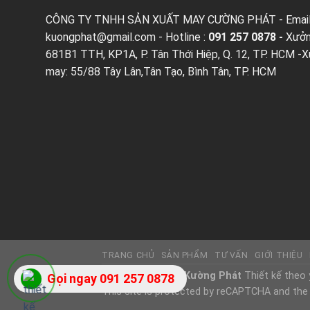
CÔNG TY TNHH SẢN XUẤT MAY CƯỜNG PHÁT - Email
kuongphat@gmail.com
- Hotline :
091 257 0878 -
Xưởn
681B1 TTH, KP1A, P. Tân Thới Hiệp, Q. 12, TP. HCM -
may: 55/88 Tây Lân,Tân Tạo, Bình Tân, TP. HCM
TRANG CHỦ
SẢN PHẨM
TƯ VẤN
GIỚI THIỆU
Copyright 2026 ©
Kường Phát
Thiết kế theo 
Gọi ngay 091 257 0878
This site is protected by reCAPTCHA and the 