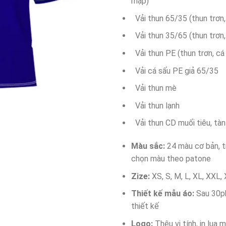
mập)
Vải thun 65/35 (thun trơn,
Vải thun 35/65 (thun trơn,
Vải thun PE (thun trơn, cá
Vải cá sấu PE giả 65/35
Vải thun mè
Vải thun lạnh
Vải thun CD muối tiêu, tà
Màu sắc:
24 màu cơ bản, 
chọn màu theo patone
Zize:
XS, S, M, L, XL, XXL,
Thiết kế mẫu áo:
Sau 30ph
thiết kế
Logo:
Thêu vi tính, in lụa 