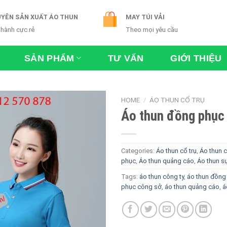
YÊN SẢN XUẤT ÁO THUN
MAY TÚI VẢI
thành cực rẻ
Theo mọi yêu cầu
SẢN PHẨM
TƯ VẤN
GIỚI THIỆU
HOME
/
ÁO THUN CỔ TRỤ
Áo thun đồng phục
Categories:
Áo thun cổ trụ
,
Áo thun c
phục
,
Áo thun quảng cáo
,
Áo thun sự
Tags:
áo thun công ty
,
áo thun đồng
phục công sở
,
áo thun quảng cáo
,
á