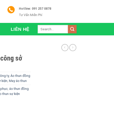
Hotline: 091 257 0878
Tư Vấn Miễn Phí
Search
LIÊN HỆ
for:
 công sở
ông ty
,
Áo thun đồng
 kiện
,
May áo thun
 phục
,
áo thun đồng
o thun sự kiện