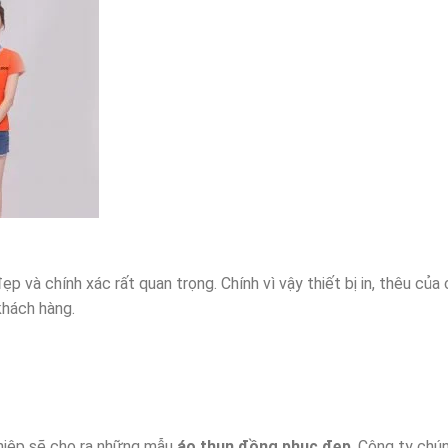
đẹp và chính xác rất quan trọng. Chính vì vậy thiết bị in, thêu c
hách hàng.
ghiệp sẽ cho ra những mẫu
áo thun đồng phục đẹp
. Công ty chú