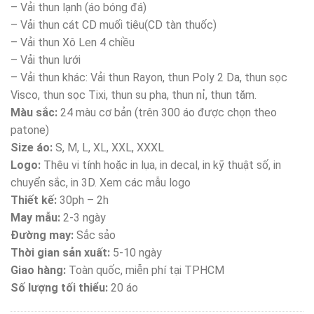
– Vải thun lạnh (áo bóng đá)
– Vải thun cát CD muối tiêu(CD tàn thuốc)
– Vải thun Xô Len 4 chiều
– Vải thun lưới
– Vải thun khác: Vải thun Rayon, thun Poly 2 Da, thun sọc
Visco, thun sọc Tixi, thun su pha, thun nỉ, thun tăm.
Màu sắc:
24 màu cơ bản (trên 300 áo được chọn theo
patone)
Size áo:
S, M, L, XL, XXL, XXXL
Logo:
Thêu vi tính hoặc in lụa, in decal, in kỹ thuật số, in
chuyển sắc, in 3D. Xem các mẫu logo
Thiết kế:
30ph – 2h
May mẫu:
2-3 ngày
Đường may:
Sắc sảo
Thời gian sản xuất:
5-10 ngày
Giao hàng:
Toàn quốc, miễn phí tại TPHCM
Số lượng tối thiểu:
20 áo